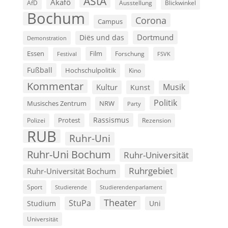
AStA
Akafö
AfD
Ausstellung
Blickwinkel
Bochum
Corona
Campus
Dortmund
Diës und das
Demonstration
Film
Essen
Forschung
FSVK
Festival
Fußball
Hochschulpolitik
Kino
Kommentar
Musik
Kultur
Kunst
Politik
Musisches Zentrum
NRW
Party
Rassismus
Polizei
Protest
Rezension
RUB
Ruhr-Uni
Ruhr-Uni Bochum
Ruhr-Universität
Ruhrgebiet
Ruhr-Universität Bochum
Sport
Studierende
Studierendenparlament
Theater
StuPa
Studium
Uni
Universität