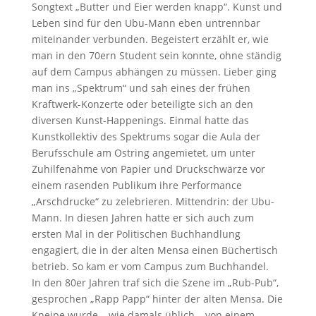
Songtext „Butter und Eier werden knapp“. Kunst und
Leben sind für den Ubu-Mann eben untrennbar
miteinander verbunden. Begeistert erzählt er, wie
man in den 70ern Student sein konnte, ohne ständig
auf dem Campus abhängen zu müssen. Lieber ging
man ins „Spektrum“ und sah eines der frühen
Kraftwerk-Konzerte oder beteiligte sich an den
diversen Kunst-Happenings. Einmal hatte das
Kunstkollektiv des Spektrums sogar die Aula der
Berufsschule am Ostring angemietet, um unter
Zuhilfenahme von Papier und Druckschwärze vor
einem rasenden Publikum ihre Performance
„Arschdrucke“ zu zelebrieren. Mittendrin: der Ubu-
Mann. In diesen Jahren hatte er sich auch zum
ersten Mal in der Politischen Buchhandlung
engagiert, die in der alten Mensa einen Büchertisch
betrieb. So kam er vom Campus zum Buchhandel.
In den 80er Jahren traf sich die Szene im „Rub-Pub“,
gesprochen „Rapp Papp“ hinter der alten Mensa. Die
Kneipe wurde – wie damals üblich – von einem