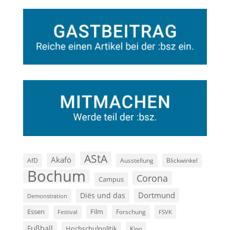
AStA
Akafö
AfD
Ausstellung
Blickwinkel
Bochum
Corona
Campus
Dortmund
Diës und das
Demonstration
Film
Essen
Forschung
FSVK
Festival
Fußball
Hochschulpolitik
Kino