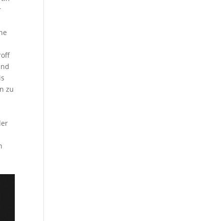
r
ine
off
und
is
en zu
der
h