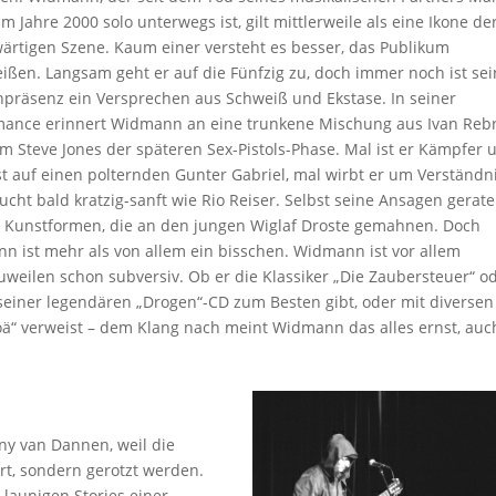
m Jahre 2000 solo unterwegs ist, gilt mittlerweile als eine Ikone de
ärtigen Szene. Kaum einer versteht es besser, das Publikum
ißen. Langsam geht er auf die Fünfzig zu, doch immer noch ist se
präsenz ein Versprechen aus Schweiß und Ekstase. In seiner
mance erinnert Widmann an eine trunkene Mischung aus Ivan Rebr
m Steve Jones der späteren Sex-Pistols-Phase. Mal ist er Kämpfer 
t auf einen polternden Gunter Gabriel, mal wirbt er um Verständn
cht bald kratzig-sanft wie Rio Reiser. Selbst seine Ansagen gerat
n Kunstformen, die an den jungen Wiglaf Droste gemahnen. Doch
n ist mehr als von allem ein bisschen. Widmann ist vor allem
zuweilen schon subversiv. Ob er die Klassiker „Die Zaubersteuer“ o
seiner legendären „Drogen“-CD zum Besten gibt, oder mit diversen
ä“ verweist – dem Klang nach meint Widmann das alles ernst, auc
nny van Dannen, weil die
rt, sondern gerotzt werden.
launigen Stories einer