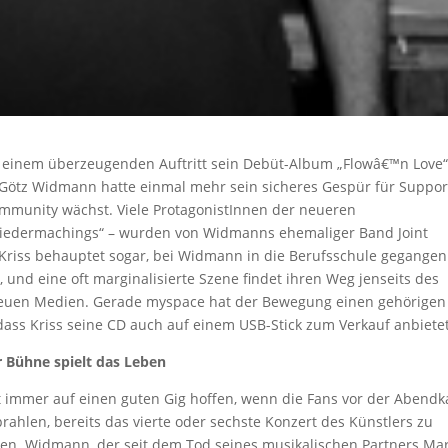
t einem überzeugenden Auftritt sein Debüt-Album „Flowâ€™n Love
 Götz Widmann hatte einmal mehr sein sicheres Gespür für Suppor
 Community wächst. Viele ProtagonistInnen der neueren
Liedermachings“ – wurden von Widmanns ehemaliger Band Joint
r Kriss behauptet sogar, bei Widmann in die Berufsschule gegangen
, und eine oft marginalisierte Szene findet ihren Weg jenseits des
neuen Medien. Gerade myspace hat der Bewegung einen gehörigen
 dass Kriss seine CD auch auf einem USB-Stick zum Verkauf anbietet
r Bühne spielt das Leben
st immer auf einen guten Gig hoffen, wenn die Fans vor der Abendk
rahlen, bereits das vierte oder sechste Konzert des Künstlers zu
en. Widmann, der seit dem Tod seines musikalischen Partners Mar