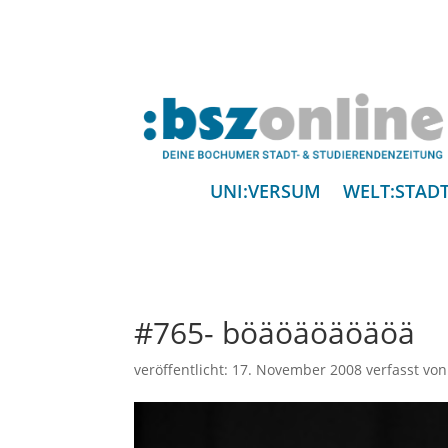
UNI:VERSUM
WELT:STAD
#765- böäöäöäöäöä
veröffentlicht:
17. November 2008
verfasst vo