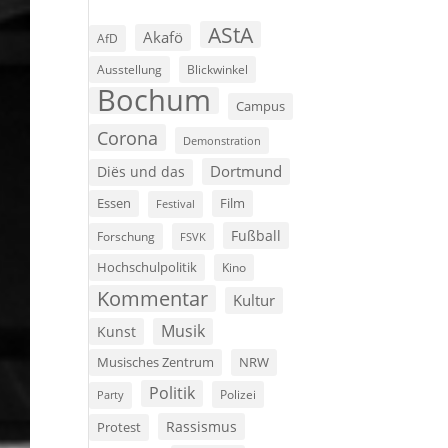
AStA
Akafö
AfD
Ausstellung
Blickwinkel
Bochum
Campus
Corona
Demonstration
Dortmund
Diës und das
Film
Essen
Festival
Fußball
Forschung
FSVK
Hochschulpolitik
Kino
Kommentar
Kultur
Musik
Kunst
Musisches Zentrum
NRW
Politik
Polizei
Party
Rassismus
Protest