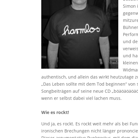
Simon i
gegenw
mitzure
Bühnen
Perfor
und de
verweis
und hau
kleine
Widman
authentisch, und allein das wirkt heutzutage 
„Das Leben sollte mit dem Tod beginnen“ von 
Songbeiträgen auf seine neue CD „böäöäöäöäö
wenn er selbst dabei viel lachen muss.
Wie es rockt!
Und ja, es rockt. Es rockt weit mehr als bei Fu
ironischen Brechungen nicht länger prononcie
Dieser argumentative Punkgestus, mit dem die 