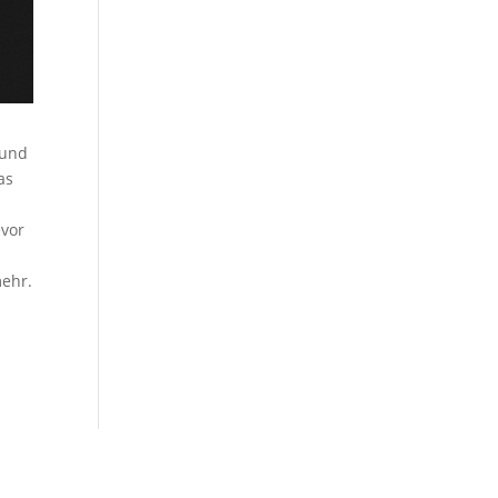
 und
as
evor
mehr.