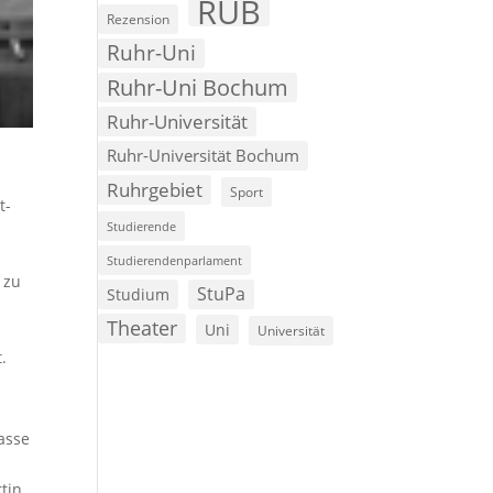
RUB
Rezension
Ruhr-Uni
Ruhr-Uni Bochum
Ruhr-Universität
Ruhr-Universität Bochum
“
Ruhrgebiet
Sport
t-
Studierende
Studierendenparlament
 zu
StuPa
Studium
Theater
Uni
Universität
.
asse
tin