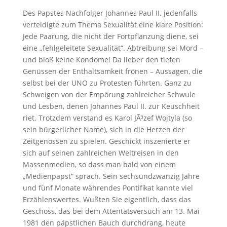
Des Papstes Nachfolger Johannes Paul II. jedenfalls
verteidigte zum Thema Sexualität eine klare Position:
Jede Paarung, die nicht der Fortpflanzung diene, sei
eine „fehlgeleitete Sexualität“. Abtreibung sei Mord –
und bloß keine Kondome! Da lieber den tiefen
Genüssen der Enthaltsamkeit frönen – Aussagen, die
selbst bei der UNO zu Protesten führten. Ganz zu
Schweigen von der Empörung zahlreicher Schwule
und Lesben, denen Johannes Paul II. zur Keuschheit
riet. Trotzdem verstand es Karol JÃ³zef Wojtyla (so
sein bürgerlicher Name), sich in die Herzen der
Zeitgenossen zu spielen. Geschickt inszenierte er
sich auf seinen zahlreichen Weltreisen in den
Massenmedien, so dass man bald von einem
„Medienpapst“ sprach. Sein sechsundzwanzig Jahre
und fünf Monate währendes Pontifikat kannte viel
Erzählenswertes. Wußten Sie eigentlich, dass das
Geschoss, das bei dem Attentatsversuch am 13. Mai
1981 den päpstlichen Bauch durchdrang, heute