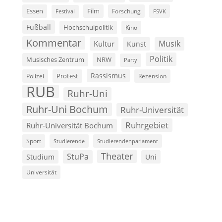
Film
Essen
Forschung
FSVK
Festival
Fußball
Hochschulpolitik
Kino
Kommentar
Musik
Kultur
Kunst
Politik
Musisches Zentrum
NRW
Party
Rassismus
Polizei
Protest
Rezension
RUB
Ruhr-Uni
Ruhr-Uni Bochum
Ruhr-Universität
Ruhrgebiet
Ruhr-Universität Bochum
Sport
Studierende
Studierendenparlament
Theater
StuPa
Studium
Uni
Universität