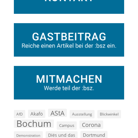
AStA
Akafö
AfD
Ausstellung
Blickwinkel
Bochum
Corona
Campus
Dortmund
Diës und das
Demonstration