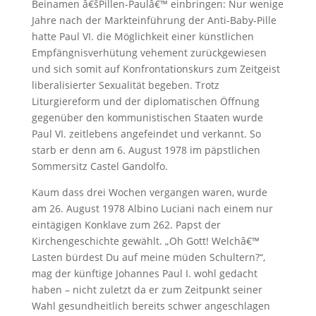
Beinamen â€šPillen-Paulâ€™ einbringen: Nur wenige
Jahre nach der Markteinführung der Anti-Baby-Pille
hatte Paul VI. die Möglichkeit einer künstlichen
Empfängnisverhütung vehement zurückgewiesen
und sich somit auf Konfrontationskurs zum Zeitgeist
liberalisierter Sexualität begeben. Trotz
Liturgiereform und der diplomatischen Öffnung
gegenüber den kommunistischen Staaten wurde
Paul VI. zeitlebens angefeindet und verkannt. So
starb er denn am 6. August 1978 im päpstlichen
Sommersitz Castel Gandolfo.
Kaum dass drei Wochen vergangen waren, wurde
am 26. August 1978 Albino Luciani nach einem nur
eintägigen Konklave zum 262. Papst der
Kirchengeschichte gewählt. „Oh Gott! Welchâ€™
Lasten bürdest Du auf meine müden Schultern?“,
mag der künftige Johannes Paul I. wohl gedacht
haben – nicht zuletzt da er zum Zeitpunkt seiner
Wahl gesundheitlich bereits schwer angeschlagen