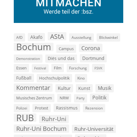
AStA
Akafö
AfD
Ausstellung
Blickwinkel
Bochum
Corona
Campus
Dortmund
Diës und das
Demonstration
Film
Essen
Forschung
FSVK
Festival
Fußball
Hochschulpolitik
Kino
Kommentar
Musik
Kultur
Kunst
Politik
Musisches Zentrum
NRW
Party
Rassismus
Polizei
Protest
Rezension
RUB
Ruhr-Uni
Ruhr-Uni Bochum
Ruhr-Universität