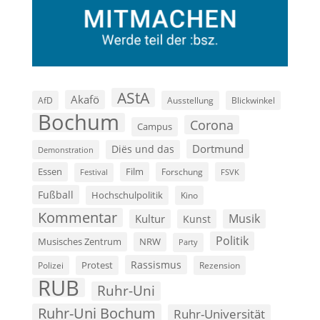
AStA
Akafö
AfD
Ausstellung
Blickwinkel
Bochum
Corona
Campus
Dortmund
Diës und das
Demonstration
Film
Essen
Forschung
FSVK
Festival
Fußball
Hochschulpolitik
Kino
Kommentar
Musik
Kultur
Kunst
Politik
Musisches Zentrum
NRW
Party
Rassismus
Polizei
Protest
Rezension
RUB
Ruhr-Uni
Ruhr-Uni Bochum
Ruhr-Universität