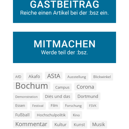
AStA
Akafö
AfD
Ausstellung
Blickwinkel
Bochum
Corona
Campus
Dortmund
Diës und das
Demonstration
Film
Essen
Forschung
FSVK
Festival
Fußball
Hochschulpolitik
Kino
Kommentar
Musik
Kultur
Kunst