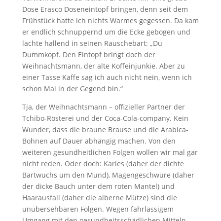
Dose Erasco Doseneintopf bringen, denn seit dem
Frühstück hatte ich nichts Warmes gegessen. Da kam
er endlich schnuppernd um die Ecke gebogen und
lachte hallend in seinen Rauschebart: „Du
Dummkopf. Den Eintopf bringt doch der
Weihnachtsmann, der alte Koffeinjunkie. Aber zu
einer Tasse Kaffe sag ich auch nicht nein, wenn ich
schon Mal in der Gegend bin.“
Tja, der Weihnachtsmann – offizieller Partner der
Tchibo-Rösterei und der Coca-Cola-company. Kein
Wunder, dass die braune Brause und die Arabica-
Bohnen auf Dauer abhängig machen. Von den
weiteren gesundheitlichen Folgen wollen wir mal gar
nicht reden. Oder doch: Karies (daher der dichte
Bartwuchs um den Mund), Magengeschwüre (daher
der dicke Bauch unter dem roten Mantel) und
Haarausfall (daher die alberne Mütze) sind die
unübersehbaren Folgen. Wegen fahrlässigem
Umgang mit den gesundheitsschädlichen Mitteln,