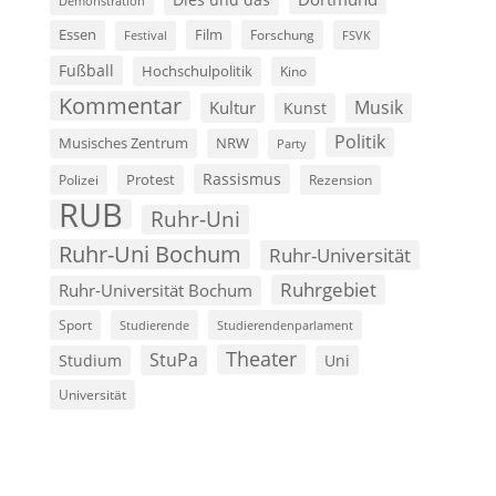
Diës und das
Demonstration
Film
Essen
Forschung
FSVK
Festival
Fußball
Hochschulpolitik
Kino
Kommentar
Musik
Kultur
Kunst
Politik
Musisches Zentrum
NRW
Party
Rassismus
Polizei
Protest
Rezension
RUB
Ruhr-Uni
Ruhr-Uni Bochum
Ruhr-Universität
Ruhrgebiet
Ruhr-Universität Bochum
Sport
Studierende
Studierendenparlament
Theater
StuPa
Studium
Uni
Universität