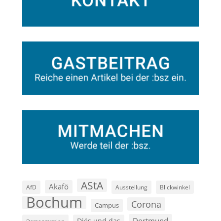
AStA
Akafö
AfD
Ausstellung
Blickwinkel
Bochum
Corona
Campus
Dortmund