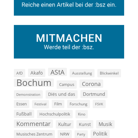
AStA
Akafö
AfD
Ausstellung
Blickwinkel
Bochum
Corona
Campus
Dortmund
Diës und das
Demonstration
Film
Essen
Forschung
FSVK
Festival
Fußball
Hochschulpolitik
Kino
Kommentar
Musik
Kultur
Kunst
Politik
Musisches Zentrum
NRW
Party