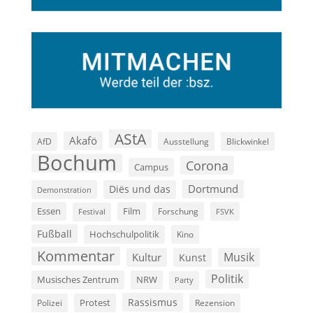
AStA
Akafö
AfD
Ausstellung
Blickwinkel
Bochum
Corona
Campus
Dortmund
Diës und das
Demonstration
Film
Essen
Forschung
FSVK
Festival
Fußball
Hochschulpolitik
Kino
Kommentar
Musik
Kultur
Kunst
Politik
Musisches Zentrum
NRW
Party
Rassismus
Polizei
Protest
Rezension