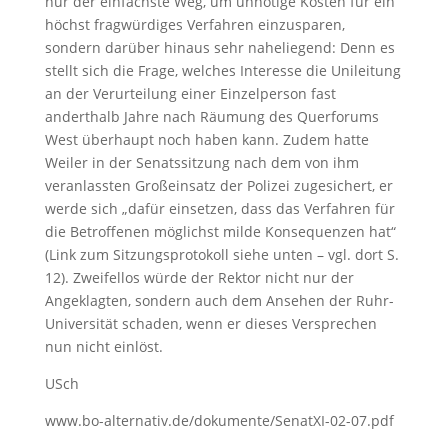
nur der einfachste Weg, um unnötige Kosten für ein
höchst fragwürdiges Verfahren einzusparen,
sondern darüber hinaus sehr naheliegend: Denn es
stellt sich die Frage, welches Interesse die Unileitung
an der Verurteilung einer Einzelperson fast
anderthalb Jahre nach Räumung des Querforums
West überhaupt noch haben kann. Zudem hatte
Weiler in der Senatssitzung nach dem von ihm
veranlassten Großeinsatz der Polizei zugesichert, er
werde sich „dafür einsetzen, dass das Verfahren für
die Betroffenen möglichst milde Konsequenzen hat“
(Link zum Sitzungsprotokoll siehe unten – vgl. dort S.
12). Zweifellos würde der Rektor nicht nur der
Angeklagten, sondern auch dem Ansehen der Ruhr-
Universität schaden, wenn er dieses Versprechen
nun nicht einlöst.
USch
www.bo-alternativ.de/dokumente/SenatXI-02-07.pdf