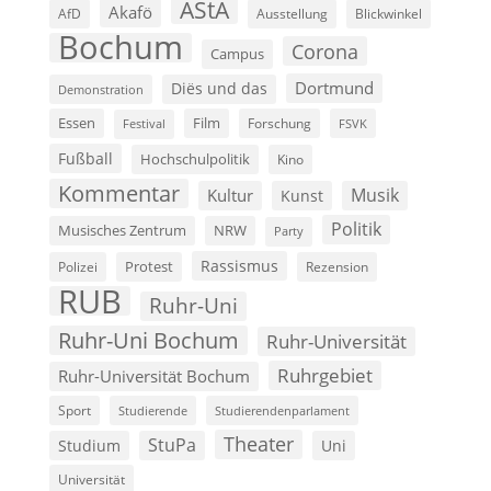
AStA
Akafö
AfD
Ausstellung
Blickwinkel
Bochum
Corona
Campus
Dortmund
Diës und das
Demonstration
Film
Essen
Forschung
FSVK
Festival
Fußball
Hochschulpolitik
Kino
Kommentar
Musik
Kultur
Kunst
Politik
Musisches Zentrum
NRW
Party
Rassismus
Polizei
Protest
Rezension
RUB
Ruhr-Uni
Ruhr-Uni Bochum
Ruhr-Universität
Ruhrgebiet
Ruhr-Universität Bochum
Sport
Studierende
Studierendenparlament
Theater
StuPa
Studium
Uni
Universität