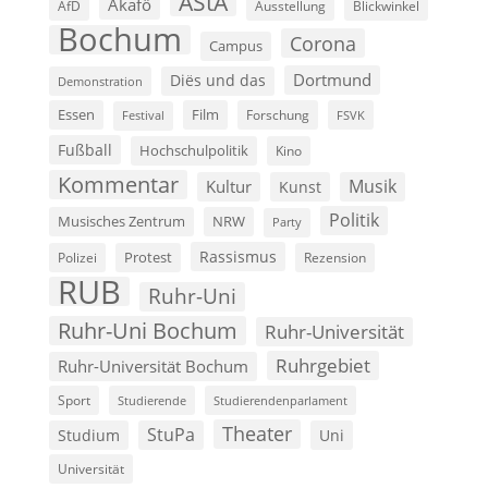
AStA
Akafö
AfD
Ausstellung
Blickwinkel
Bochum
Corona
Campus
Dortmund
Diës und das
Demonstration
Film
Essen
Forschung
FSVK
Festival
Fußball
Hochschulpolitik
Kino
Kommentar
Musik
Kultur
Kunst
Politik
Musisches Zentrum
NRW
Party
Rassismus
Polizei
Protest
Rezension
RUB
Ruhr-Uni
Ruhr-Uni Bochum
Ruhr-Universität
Ruhrgebiet
Ruhr-Universität Bochum
Sport
Studierende
Studierendenparlament
Theater
StuPa
Studium
Uni
Universität