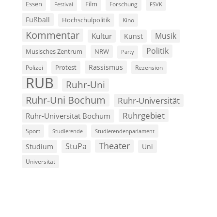
Film
Essen
Forschung
FSVK
Festival
Fußball
Hochschulpolitik
Kino
Kommentar
Musik
Kultur
Kunst
Politik
Musisches Zentrum
NRW
Party
Rassismus
Polizei
Protest
Rezension
RUB
Ruhr-Uni
Ruhr-Uni Bochum
Ruhr-Universität
Ruhrgebiet
Ruhr-Universität Bochum
Sport
Studierende
Studierendenparlament
Theater
StuPa
Studium
Uni
Universität