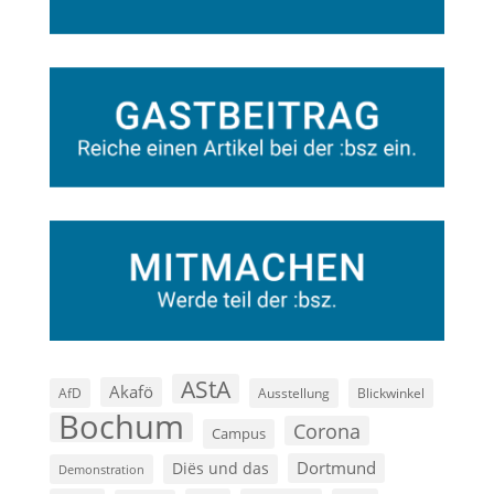
AStA
Akafö
AfD
Ausstellung
Blickwinkel
Bochum
Corona
Campus
Dortmund
Diës und das
Demonstration