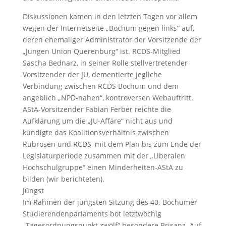
Diskussionen kamen in den letzten Tagen vor allem
wegen der Internetseite „Bochum gegen links“ auf,
deren ehemaliger Administrator der Vorsitzende der
„Jungen Union Querenburg“ ist. RCDS-Mitglied
Sascha Bednarz, in seiner Rolle stellvertretender
Vorsitzender der JU, dementierte jegliche
Verbindung zwischen RCDS Bochum und dem
angeblich „NPD-nahen“, kontroversen Webauftritt.
AStA-Vorsitzender Fabian Ferber reichte die
Aufklärung um die „JU-Affäre“ nicht aus und
kündigte das Koalitionsverhältnis zwischen
Rubrosen und RCDS, mit dem Plan bis zum Ende der
Legislaturperiode zusammen mit der „Liberalen
Hochschulgruppe“ einen Minderheiten-AStA zu
bilden (wir berichteten).
Jüngst
Im Rahmen der jüngsten Sitzung des 40. Bochumer
Studierendenparlaments bot letztwöchig
„Tagesordnungspunkt zwölf“ besondere Brisanz. Auf