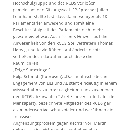
Hochschulgruppe und des RCDS verließen
gemeinsam den Sitzungssaal. SP-Sprecher Julian
Fennhahn stellte fest, dass damit weniger als 18
Parlamentarier anwesend und somit eine
Beschlussfähigkeit des Parlaments nicht mehr
gewährleistet war. Auch Ferbers Hinweis auf die
Anwesenheit von den RCDS-Stellvertretern Thomas
Herwig und Kevin Rübenstahl änderte nichts,
verließen doch daraufhin auch diese die
Räumlichkeit.
„Feige Sumoringer“
Kolja Schmidt (Rubrosen): „Das antifaschistische
Engagement von LiLi und AL steht eindeutig in einem
Missverhältnis zu ihrer Feigheit mit uns zusammen
den RCDS abzuwählen.“ Axel Echeverria, Initiator der
Mensaparty, bezeichnete Mitglieder des RCDS gar
als minderwertige Schauspieler und warf ihnen ein
„massives
Abgrenzungsproblem gegen Rechts“ vor. Martin
Cohn (LHG) bezeichnete das Verhalten aller