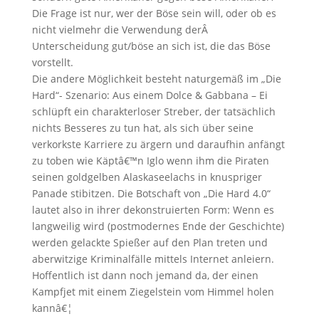
Die Frage ist nur, wer der Böse sein will, oder ob es
nicht vielmehr die Verwendung derÂ
Unterscheidung gut/böse an sich ist, die das Böse
vorstellt.
Die andere Möglichkeit besteht naturgemäß im „Die
Hard“- Szenario: Aus einem Dolce & Gabbana – Ei
schlüpft ein charakterloser Streber, der tatsächlich
nichts Besseres zu tun hat, als sich über seine
verkorkste Karriere zu ärgern und daraufhin anfängt
zu toben wie Käptâ€™n Iglo wenn ihm die Piraten
seinen goldgelben Alaskaseelachs in knuspriger
Panade stibitzen. Die Botschaft von „Die Hard 4.0“
lautet also in ihrer dekonstruierten Form: Wenn es
langweilig wird (postmodernes Ende der Geschichte)
werden gelackte Spießer auf den Plan treten und
aberwitzige Kriminalfälle mittels Internet anleiern.
Hoffentlich ist dann noch jemand da, der einen
Kampfjet mit einem Ziegelstein vom Himmel holen
kannâ€¦