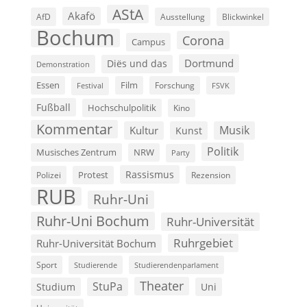
AStA
Akafö
AfD
Ausstellung
Blickwinkel
Bochum
Corona
Campus
Dortmund
Diës und das
Demonstration
Film
Essen
Forschung
FSVK
Festival
Fußball
Hochschulpolitik
Kino
Kommentar
Musik
Kultur
Kunst
Politik
Musisches Zentrum
NRW
Party
Rassismus
Polizei
Protest
Rezension
RUB
Ruhr-Uni
Ruhr-Uni Bochum
Ruhr-Universität
Ruhrgebiet
Ruhr-Universität Bochum
Sport
Studierende
Studierendenparlament
Theater
StuPa
Studium
Uni