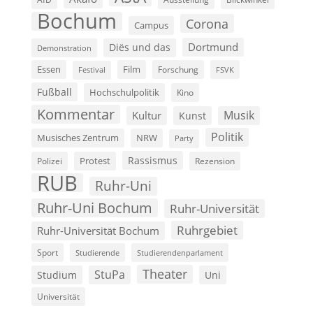
Bochum
Corona
Campus
Dortmund
Diës und das
Demonstration
Film
Essen
Forschung
FSVK
Festival
Fußball
Hochschulpolitik
Kino
Kommentar
Musik
Kultur
Kunst
Politik
Musisches Zentrum
NRW
Party
Rassismus
Polizei
Protest
Rezension
RUB
Ruhr-Uni
Ruhr-Uni Bochum
Ruhr-Universität
Ruhrgebiet
Ruhr-Universität Bochum
Sport
Studierende
Studierendenparlament
Theater
StuPa
Studium
Uni
Universität