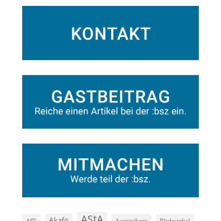
AStA
Akafö
AfD
Ausstellung
Blickwinkel