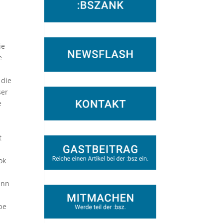
ie
e
 die
ser
e
t
ok
ann
be