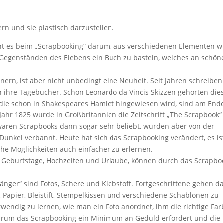
ern und sie plastisch darzustellen.
eht es beim „Scrapbooking“ darum, aus verschiedenen Elementen w
n Gegenständen des Elebens ein Buch zu basteln, welches an schön
nnern, ist aber nicht unbedingt eine Neuheit. Seit Jahren schreiben
ihre Tagebücher. Schon Leonardo da Vincis Skizzen gehörten die
f die schon in Shakespeares Hamlet hingewiesen wird, sind am End
ahr 1825 wurde in Großbritannien die Zeitschrift „The Scrapbook“
 waren Scrapbooks dann sogar sehr beliebt, wurden aber von der
Dunkel verbannt. Heute hat sich das Scrapbooking verändert, es is
che Möglichkeiten auch einfacher zu erlernen.
l Geburtstage, Hochzeiten und Urlaube, können durch das Scrapbo
änger“ sind Fotos, Schere und Klebstoff. Fortgeschrittene gehen d
 Papier, Bleistift, Stempelkissen und verschiedene Schablonen zu
twendig zu lernen, wie man ein Foto anordnet, ihm die richtige Far
warum das Scrapbooking ein Minimum an Geduld erfordert und die