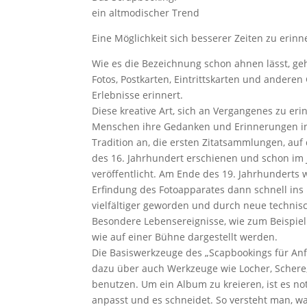
ein altmodischer Trend
Eine Möglichkeit sich besserer Zeiten zu erinn
Wie es die Bezeichnung schon ahnen lässt, g
Fotos, Postkarten, Eintrittskarten und andere
Erlebnisse erinnert.
Diese kreative Art, sich an Vergangenes zu eri
Menschen ihre Gedanken und Erinnerungen in 
Tradition an, die ersten Zitatsammlungen, au
des 16. Jahrhundert erschienen und schon im J
veröffentlicht. Am Ende des 19. Jahrhunderts
Erfindung des Fotoapparates dann schnell ins 
vielfältiger geworden und durch neue technis
Besondere Lebensereignisse, wie zum Beispie
wie auf einer Bühne dargestellt werden.
Die Basiswerkzeuge des „Scapbookings für Anf
dazu über auch Werkzeuge wie Locher, Schere,
benutzen. Um ein Album zu kreieren, ist es no
anpasst und es schneidet. So versteht man, 