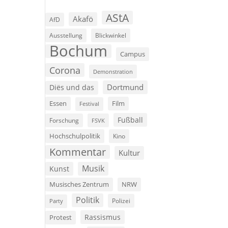
AStA
Akafö
AfD
Ausstellung
Blickwinkel
Bochum
Campus
Corona
Demonstration
Dortmund
Diës und das
Film
Essen
Festival
Fußball
Forschung
FSVK
Hochschulpolitik
Kino
Kommentar
Kultur
Musik
Kunst
Musisches Zentrum
NRW
Politik
Polizei
Party
Rassismus
Protest