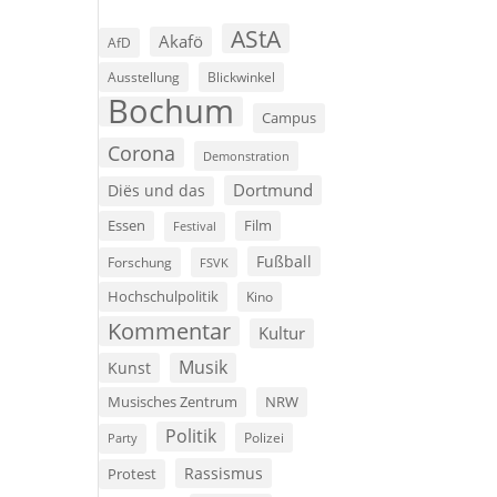
AStA
Akafö
AfD
Ausstellung
Blickwinkel
Bochum
Campus
Corona
Demonstration
Dortmund
Diës und das
Film
Essen
Festival
Fußball
Forschung
FSVK
Hochschulpolitik
Kino
Kommentar
Kultur
Musik
Kunst
Musisches Zentrum
NRW
Politik
Polizei
Party
Rassismus
Protest