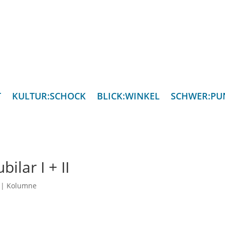
T
KULTUR:SCHOCK
BLICK:WINKEL
SCHWER:PU
ilar I + II
|
Kolumne