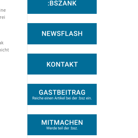
ine
rei
ak
nicht