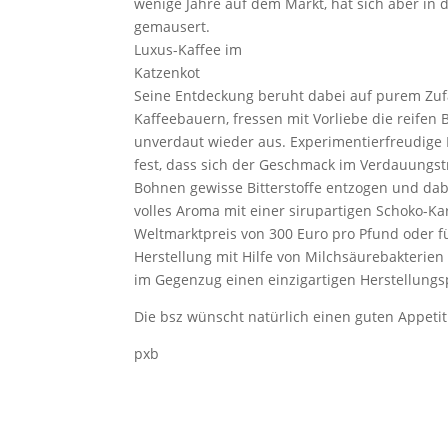
wenige Jahre auf dem Markt, hat sich aber in 
gemausert.
Luxus-Kaffee im
Katzenkot
Seine Entdeckung beruht dabei auf purem Zufal
Kaffeebauern, fressen mit Vorliebe die reife
unverdaut wieder aus. Experimentierfreudige 
fest, dass sich der Geschmack im Verdauungstr
Bohnen gewisse Bitterstoffe entzogen und dabe
volles Aroma mit einer sirupartigen Schoko-Ka
Weltmarktpreis von 300 Euro pro Pfund oder fün
Herstellung mit Hilfe von Milchsäurebakterien
im Gegenzug einen einzigartigen Herstellungs
Die bsz wünscht natürlich einen guten Appetit
pxb