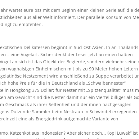
ahr wartet eure bsz mit dem Beginn einer kleinen Serie auf, die d
stlichkeiten aus aller Welt informiert. Der parallele Konsum von M
edingt zu empfehlen.
 exotischen Delikatessen beginnt in Süd-Ost-Asien. In an Thailands
n – eine Vogelart. Sicher denkt der Leser jetzt an einen halben
ogel an sich ist das Objekt der Begierde, sondern vielmehr seine 
von waghalsigen Einheimischen mit bis zu 90 Meter hohen Leitern
, gelatinöse Nestzement wird anschließend zu Suppe verarbeitet u
ich hohe Preis für die in Deutschland als „Schwalbennester“
se in Hongkong 375 Dollar; für Nester mit „Spitzenqualität“ muss 
en am Gewicht sind die Nester damit nur ein Viertel billiger als Go
em Geschmack als ihrer Seltenheit und der ihnen nachgesagten
rigens Dutzende Sammler beim Nestraub in Schwindel erregenden
reinzelt eine als Energiedrink aufgemachte Variante von
damo, Katzenkot aus Indonesien? Aber sicher doch. „Kopi Luwak“ ist 