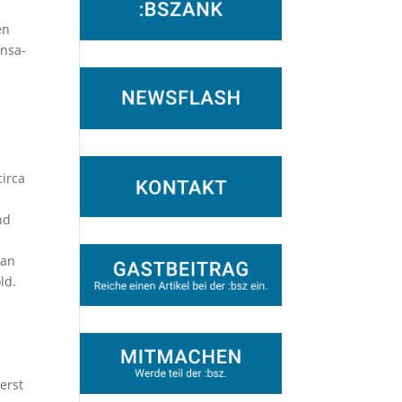
en
ensa-
circa
nd
man
ld.
erst