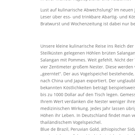
Lust auf kulinarische Abwechslung? Im neuen J
Leser über ess- und trinkbare Abartig- und Kö
Bratwurst und Wochenzeitung ist dabei nur b
Unsere kleine kulinarische Reise ins Reich der
Steilküsten gelegenen Höhlen brüten Salangane
Salangan mit Pommes. Weit gefehlt. Nicht der V
vier Zentimeter großem Nester. Diese werden 
„geerntet“. Der aus Vogelspeichel bestehende
nach China und Japan exportiert. Der unglaubl
bekannten Köstlichkeiten beträgt beispielswei
bis zu 1000 Dollar auf den Tisch legen. Gemess
Ihrem Wert verdanken die Nester weniger ihr
medizinischen Wirkung. Jedes Jahr lassen üb
Höhen ihr Leben. In Deutschland findet man ve
thailändischem Vogelspeichel.
Blue de Brazil, Peruvian Gold, äthiopischer Si