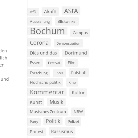
AStA
Akafö
AfD
Ausstellung
Blickwinkel
Bochum
Campus
Corona
Demonstration
 den
Dortmund
Diës und das
lich
Film
Essen
Festival
den
Fußball
Forschung
FSVK
n und
Hochschulpolitik
Kino
Kommentar
Kultur
Musik
Kunst
Musisches Zentrum
NRW
Politik
Polizei
Party
Rassismus
Protest