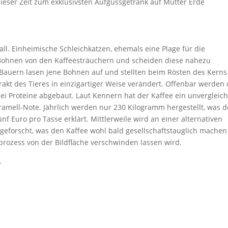
dieser Zeit zum exklusivsten Aufgussgetränk auf Mutter Erde
l. Einheimische Schleichkatzen, ehemals eine Plage für die
n Bohnen von den Kaffeesträuchern und scheiden diese nahezu
Bauern lasen jene Bohnen auf und stellten beim Rösten des Kerns
akt des Tieres in einzigartiger Weise verändert. Offenbar werden
i Proteine abgebaut. Laut Kennern hat der Kaffee ein unvergleich
ramell-Note. Jährlich werden nur 230 Kilogramm hergestellt, was 
f Euro pro Tasse erklärt. Mittlerweile wird an einer alternativen
 geforscht, was den Kaffee wohl bald gesellschaftstauglich mache
prozess von der Bildfläche verschwinden lassen wird.
.