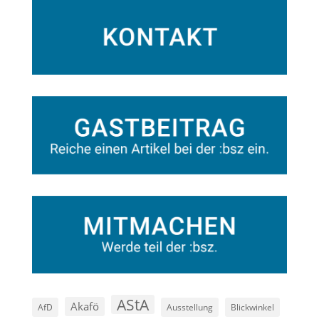
AStA
Akafö
AfD
Ausstellung
Blickwinkel