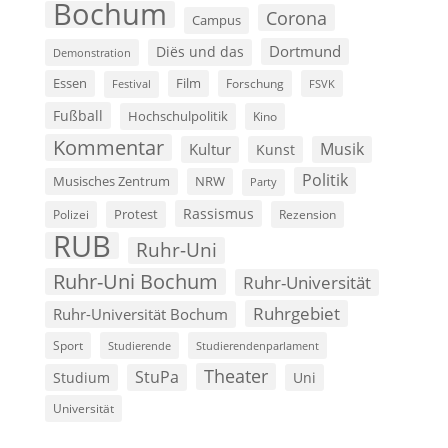
Bochum
Corona
Campus
Dortmund
Diës und das
Demonstration
Film
Essen
Forschung
FSVK
Festival
Fußball
Hochschulpolitik
Kino
Kommentar
Musik
Kultur
Kunst
Politik
Musisches Zentrum
NRW
Party
Rassismus
Polizei
Protest
Rezension
RUB
Ruhr-Uni
Ruhr-Uni Bochum
Ruhr-Universität
Ruhrgebiet
Ruhr-Universität Bochum
Sport
Studierende
Studierendenparlament
Theater
StuPa
Studium
Uni
Universität