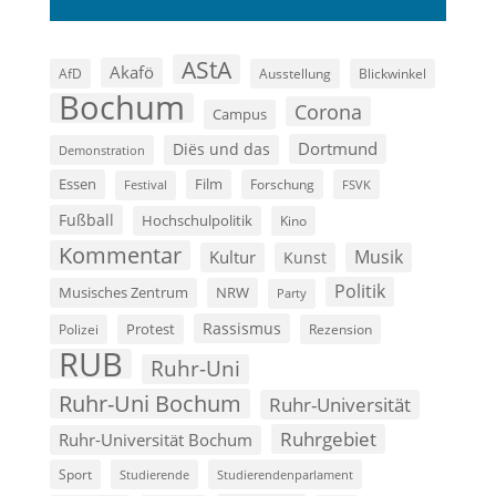
AStA
Akafö
AfD
Ausstellung
Blickwinkel
Bochum
Corona
Campus
Dortmund
Diës und das
Demonstration
Film
Essen
Forschung
FSVK
Festival
Fußball
Hochschulpolitik
Kino
Kommentar
Musik
Kultur
Kunst
Politik
Musisches Zentrum
NRW
Party
Rassismus
Polizei
Protest
Rezension
RUB
Ruhr-Uni
Ruhr-Uni Bochum
Ruhr-Universität
Ruhrgebiet
Ruhr-Universität Bochum
Sport
Studierende
Studierendenparlament