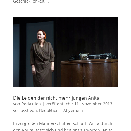
Geschicklichkeit,...
Die Leiden der nicht mehr jungen Anita
von
Redaktion
|
veröffentlicht:
11. November 2013
verfasst von:
Redaktion
|
Allgemein
In zu großen Männerschuhen schlurft Anita durch
den Raum, setzt sich und beginnt zu warten. Anita