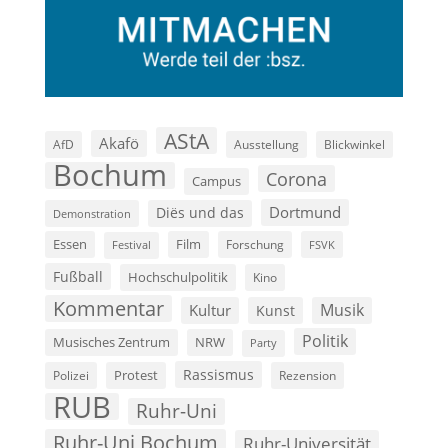
AStA
Akafö
AfD
Ausstellung
Blickwinkel
Bochum
Corona
Campus
Dortmund
Diës und das
Demonstration
Film
Essen
Forschung
FSVK
Festival
Fußball
Hochschulpolitik
Kino
Kommentar
Musik
Kultur
Kunst
Politik
Musisches Zentrum
NRW
Party
Rassismus
Polizei
Protest
Rezension
RUB
Ruhr-Uni
Ruhr-Uni Bochum
Ruhr-Universität