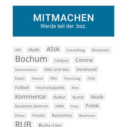
AStA
Akafö
AfD
Ausstellung
Blickwinkel
Bochum
Corona
Campus
Dortmund
Diës und das
Demonstration
Film
Essen
Forschung
FSVK
Festival
Fußball
Hochschulpolitik
Kino
Kommentar
Musik
Kultur
Kunst
Politik
Musisches Zentrum
NRW
Party
Rassismus
Polizei
Protest
Rezension
RUB
Ruhr-Uni