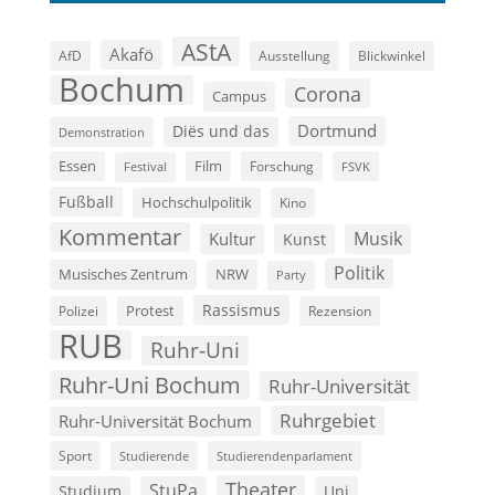
AStA
Akafö
AfD
Ausstellung
Blickwinkel
Bochum
Corona
Campus
Dortmund
Diës und das
Demonstration
Film
Essen
Forschung
FSVK
Festival
Fußball
Hochschulpolitik
Kino
Kommentar
Musik
Kultur
Kunst
Politik
Musisches Zentrum
NRW
Party
Rassismus
Polizei
Protest
Rezension
RUB
Ruhr-Uni
Ruhr-Uni Bochum
Ruhr-Universität
Ruhrgebiet
Ruhr-Universität Bochum
Sport
Studierende
Studierendenparlament
Theater
StuPa
Studium
Uni