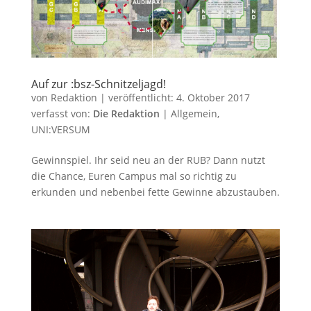
Auf zur :bsz-Schnitzeljagd!
von
Redaktion
|
veröffentlicht:
4. Oktober 2017
verfasst von:
Die Redaktion
|
Allgemein
,
UNI:VERSUM
Gewinnspiel. Ihr seid neu an der RUB? Dann nutzt
die Chance, Euren Campus mal so richtig zu
erkunden und nebenbei fette Gewinne abzustauben.