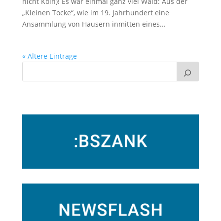
nicht Köln)! Es war einmal ganz viel Wald: Aus der
„Kleinen Tocke“, wie im 19. Jahrhundert eine
Ansammlung von Häusern inmitten eines...
« Ältere Einträge